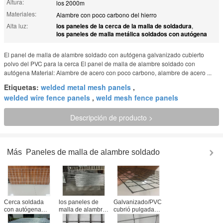
Altura:
los 2000m
Materiales:
Alambre con poco carbono del hierro
Alta luz:
los paneles de la cerca de la malla de soldadura
,
los paneles de malla metálica soldados con autógena
El panel de malla de alambre soldado con autógena galvanizado cubierto
polvo del PVC para la cerca El panel de malla de alambre soldado con
autógena Material: Alambre de acero con poco carbono, alambre de acero ...
Etiquetas:
welded metal mesh panels
,
welded wire fence panels
,
weld mesh fence panels
Descripción de producto >
Más
Paneles de malla de alambre soldado
Cerca soldada
los paneles de
Galvanizado/PVC
con autógena
malla de alambre
cubrió pulgada
modificada para
soldados con
soldada con