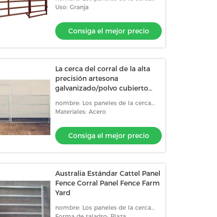
granja de ganado
del corral
Uso: Granja
Consiga el mejor precio
La cerca del corral de la alta
precisión artesona
galvanizado/polvo cubierto
con la media malla
nombre: Los paneles de la cerca
del corral
Materiales: Acero
Consiga el mejor precio
Australia Estándar Cattel Panel
Fence Corral Panel Fence Farm
Yard
nombre: Los paneles de la cerca
del corral
Forma de taladro: Plaza