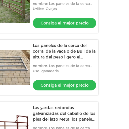
artesona la longitud del 10ft o
nombre: Los paneles de la cerca
del 12ft
del corral
Utilice: Ovejas
Consiga el mejor precio
Los paneles de la cerca del
corral de la vaca o de Bull de la
altura del peso ligero el
1.8m/pluma redonda del
nombre: Los paneles de la cerca
caballo
del corral
Uso: ganadería
Consiga el mejor precio
Las yardas redondas
galvanizadas del caballo de los
pies del lazo Metal los paneles
del corral/los paneles de la
nombre: Los paneles de la cerca