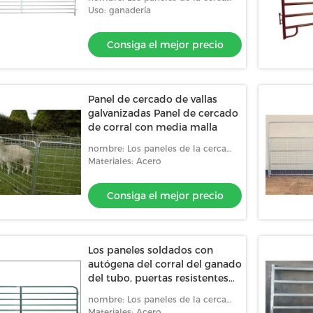
3600m m
del corral
Uso: ganadería
Consiga el mejor precio
Panel de cercado de vallas
galvanizadas Panel de cercado
de corral con media malla
nombre: Los paneles de la cerca
del corral
Materiales: Acero
Consiga el mejor precio
Los paneles soldados con
autógena del corral del ganado
del tubo, puertas resistentes
del corral para el caballo
nombre: Los paneles de la cerca
del corral
Materiales: Acero