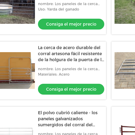
ovejas galvanizó los paneles
nombre: Los paneles de la cerca
del ganado
del corral
Uso: Yarda del ganado
Consiga el mejor precio
La cerca de acero durable del
corral artesona fácil resistente
de la holgura de la puerta de la
yarda a movido
nombre: Los paneles de la cerca
del corral
Materiales: Acero
Consiga el mejor precio
El polvo cubrió caliente - los
paneles galvanizados
sumergidos del corral del
caballo 2950m m, anchura de
nombre: Los paneles de la cerca