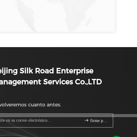
ijing Silk Road Enterprise
anagement Services Co.,LTD
volveremos cuanto antes.
firme para arriba