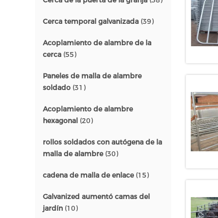
Cerca de la puerta de la granja
(38)
Cerca temporal galvanizada
(39)
Acoplamiento de alambre de la
cerca
(55)
Paneles de malla de alambre
soldado
(31)
Acoplamiento de alambre
hexagonal
(20)
rollos soldados con autógena de la
malla de alambre
(30)
cadena de malla de enlace
(15)
Galvanized aumentó camas del
jardín
(10)